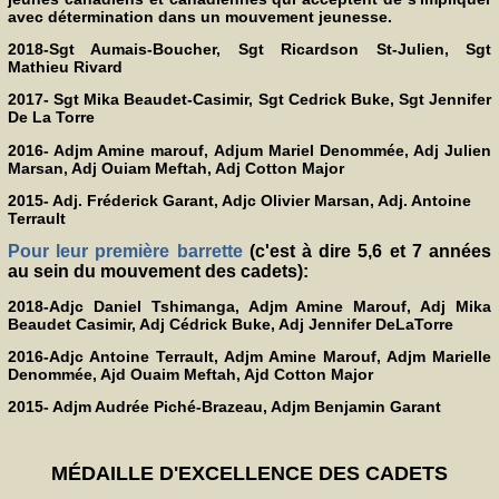
avec détermination dans un mouvement jeunesse.
2018-Sgt Aumais-Boucher, Sgt Ricardson St-Julien, Sgt
Mathieu Rivard
2017- Sgt Mika Beaudet-Casimir, Sgt Cedrick Buke, Sgt Jennifer
De La Torre
2016- Adjm Amine marouf, Adjum Mariel Denommée, Adj Julien
Marsan, Adj Ouiam Meftah, Adj Cotton Major
2015- Adj. Fréderick Garant,
Adjc Olivier Marsan,
Adj. Antoine
Terrault
Pour leur première barrette
(c'est à dire 5,6 et 7 années
au sein du mouvement des cadets):
2018-Adjc Daniel Tshimanga, Adjm Amine Marouf, Adj Mika
Beaudet Casimir, Adj Cédrick Buke, Adj Jennifer DeLaTorre
2016-Adjc Antoine Terrault, Adjm Amine Marouf, Adjm Marielle
Denommée, Ajd Ouaim Meftah, Ajd Cotton Major
2015- Adjm Audrée Piché-Brazeau,
Adjm Benjamin Garant
MÉDAILLE D'EXCELLENCE DES CADETS