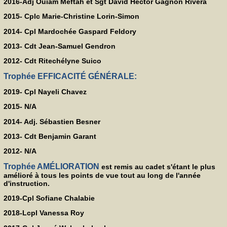
2016-Adj Ouiam Meftah et Sgt David Hector Gagnon Rivera
2015- Cplc Marie-Christine Lorin-Simon
2014- Cpl Mardochée Gaspard Feldory
2013- Cdt Jean-Samuel Gendron
2012- Cdt Ritechélyne Suico
Trophée EFFICACITÉ GÉNÉRALE:
2019- Cpl Nayeli Chavez
2015- N/A
2014- Adj. Sébastien Besner
2013- Cdt Benjamin Garant
2012- N/A
Trophée AMÉLIORATION
est remis au cadet s'étant le plus
amélioré à tous les points de vue tout au long de l'année
d'instruction.
2019-Cpl Sofiane Chalabie
2018-Lcpl Vanessa Roy