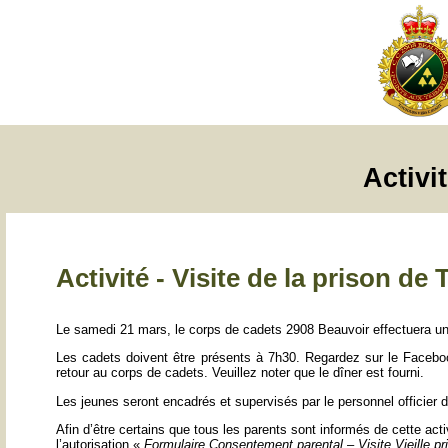
Activi
Activité - Visite de la prison de 
Le samedi 21 mars, le corps de cadets 2908 Beauvoir effectuera une 
Les cadets doivent être présents à 7h30. Regardez sur le Faceboo
retour au corps de cadets. Veuillez noter que le dîner est fourni.
Les jeunes seront encadrés et supervisés par le personnel officier 
Afin d’être certains que tous les parents sont informés de cette ac
l’autorisation «
Formulaire Consentement parental – Visite Vieille pr